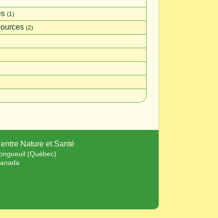
es
(1)
ources
(2)
entre Nature et Santé
ongueuil (Québec)
anada