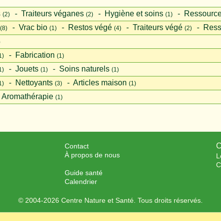
s
‐
Traiteurs véganes
‐
Hygiène et soins
‐
Ressourc
(2)
(2)
(1)
‐
Vrac bio
‐
Restos végé
‐
Traiteurs végé
‐
Ress
(8)
(1)
(4)
(2)
)
‐
Fabrication
1)
(1)
‐
Jouets
‐
Soins naturels
1)
(1)
(1)
‐
Nettoyants
‐
Articles maison
1)
(3)
(1)
Aromathérapie
(1)
C
Contact
À propos de nous
L
C
Guide santé
Calendrier
© 2004-2026 Centre Nature et Santé. Tous droits réservés.