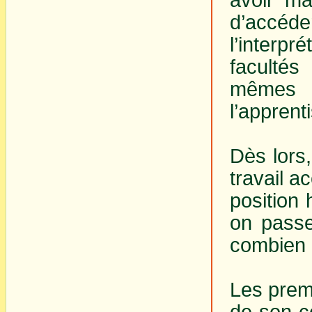
d’accéde
l’interp
facultés
mêmes 
l’apprent
Dès lors,
travail a
position 
on passe
combien d
Les premi
de son co