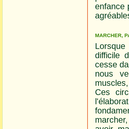
enfance 
agréable
MARCHER, P
Lorsque 
difficile
cesse dan
nous ve
muscles,
Ces circ
l'élabo
fondamen
marcher, 
avoir ma