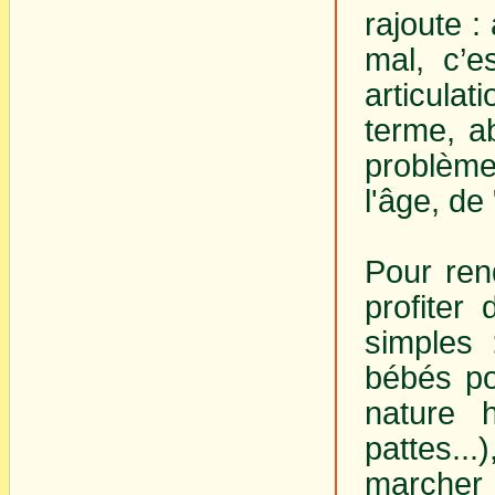
rajoute :
mal, c’e
articula
terme, a
problème
l'âge, de
Pour ren
profiter
simples 
bébés po
nature 
pattes..
marcher