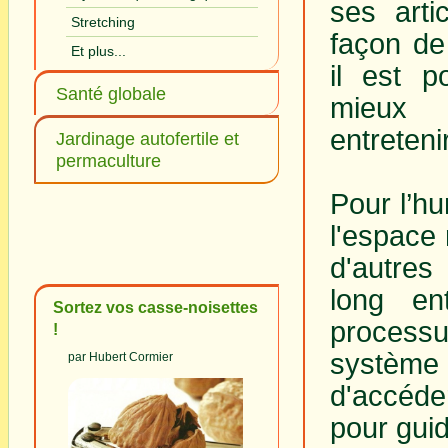
ses arti
Stretching
façon de
Et plus...
il est p
Santé globale
mieux 
entreteni
Jardinage autofertile et
permaculture
Pour l’h
l'espace
d'autres
long en
Sortez vos casse-noisettes
processu
!
système 
par Hubert Cormier
d'accéde
pour gui