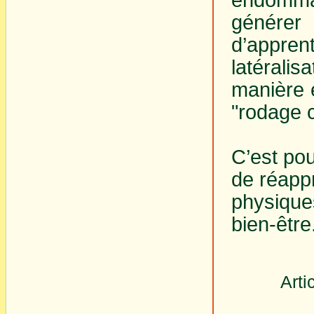
génére
d’appr
latéral
manière 
"rodage c
C’est pou
de réapp
physiques
bien-être
Arti