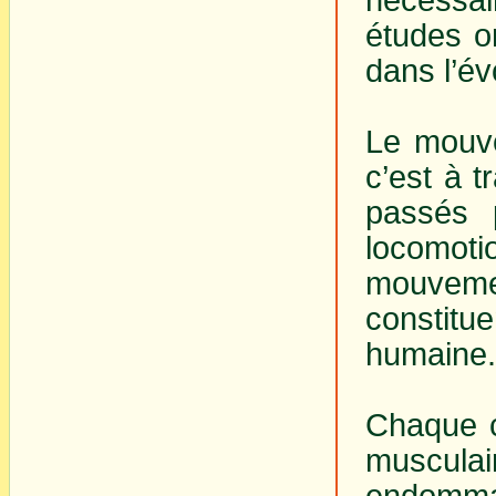
études o
dans l’év
Le mouve
c’est à 
passés 
locomotio
mouvem
constitue
humaine.
Chaque c
muscula
endommag