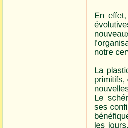
En effet,
évolutiv
nouveaux
l'organi
notre ce
La plast
primitifs
nouvelle
Le schém
ses conf
bénéfiqu
les jour