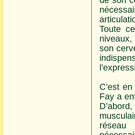
nécessa
articulat
Toute ce
niveaux,
son cerve
indispen
l’expres
C’est en
Fay a ent
D’abord
musculai
réseau
nécessai