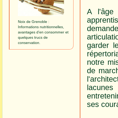
A l'âge
apprentis
Noix de Grenoble :
demande 
Informations nutritionnelles,
avantages d’en consommer et
articulat
quelques trucs de
conservation.
garder l
répertor
notre mi
de march
l'archit
lacunes
entreteni
ses coura