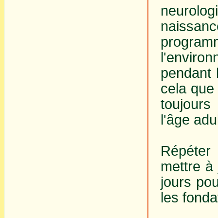
neurolo
naissan
progra
l'environ
pendant 
cela que
toujours
l'âge adu
Répéter
mettre à 
jours po
les fonda