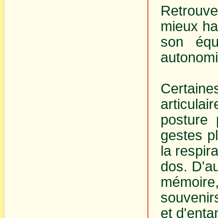
Retrouve
mieux ha
son équ
autonomi
Certain
articula
posture 
gestes pl
la respir
dos. D'au
mémoire,
souvenir
et d'enta