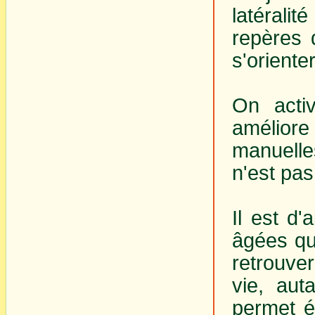
latéralit
repères 
s'oriente
On acti
améliore
manuelles
n'est pas
Il est d'
âgées qu
retrouve
vie, aut
permet é