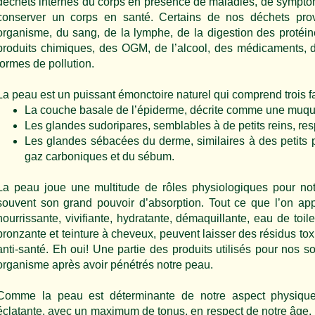
déchets internes du corps en présence de maladies, de symptôm
conserver un corps en santé. Certains de nos déchets prov
organisme, du sang, de la lymphe, de la digestion des protéin
produits chimiques, des OGM, de l’alcool, des médicaments, d
formes de pollution.
La peau est un puissant émonctoire naturel qui comprend trois fa
La couche basale de l’épiderme, décrite comme une muqu
Les glandes sudoripares, semblables à de petits reins, re
Les glandes sébacées du derme, similaires à des petits 
gaz carboniques et du sébum.
La peau joue une multitude de rôles physiologiques pour no
souvent son grand pouvoir d’absorption. Tout ce que l’on app
nourrissante, vivifiante, hydratante, démaquillante, eau de toil
bronzante et teinture à cheveux, peuvent laisser des résidus tox
anti-santé. Eh oui! Une partie des produits utilisés pour nos s
organisme après avoir pénétrés notre peau.
Comme la peau est déterminante de notre aspect physique,
éclatante, avec un maximum de tonus, en respect de notre âge. Sa