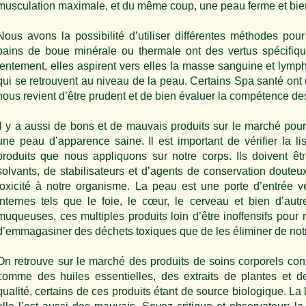
musculation maximale, et du même coup, une peau ferme et bie
Nous avons la possibilité d’utiliser différentes méthodes pou
bains de boue minérale ou thermale ont des vertus spécifiq
lentement, elles aspirent vers elles la masse sanguine et lymp
qui se retrouvent au niveau de la peau. Certains Spa santé ont u
nous revient d’être prudent et de bien évaluer la compétence des 
Il y a aussi de bons et de mauvais produits sur le marché pour n
une peau d’apparence saine. Il est important de vérifier la li
produits que nous appliquons sur notre corps. Ils doivent ê
solvants, de stabilisateurs et d’agents de conservation douteu
toxicité à notre organisme. La peau est une porte d’entrée ve
internes tels que le foie, le cœur, le cerveau et bien d’au
muqueuses, ces multiples produits loin d’être inoffensifs pour n
d’emmagasiner des déchets toxiques que de les éliminer de not
On retrouve sur le marché des produits de soins corporels con
comme des huiles essentielles, des extraits de plantes et d
qualité, certains de ces produits étant de source biologique. La