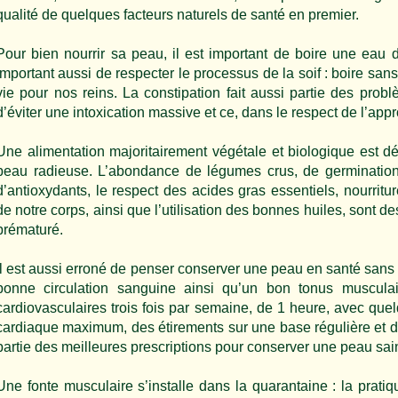
qualité de quelques facteurs naturels de santé en premier.
Pour bien nourrir sa peau, il est important de boire une eau de 
important aussi de respecter le processus de la soif : boire san
vie pour nos reins. La constipation fait aussi partie des probl
d’éviter une intoxication massive et ce, dans le respect de l’a
Une alimentation majoritairement végétale et biologique est d
peau radieuse. L’abondance de légumes crus, de germinations, 
d’antioxydants, le respect des acides gras essentiels, nourrit
de notre corps, ainsi que l’utilisation des bonnes huiles, sont de
prématuré.
Il est aussi erroné de penser conserver une peau en santé sans
bonne circulation sanguine ainsi qu’un bon tonus musculai
cardiovasculaires trois fois par semaine, de 1 heure, avec q
cardiaque maximum, des étirements sur une base régulière et d
partie des meilleures prescriptions pour conserver une peau sai
Une fonte musculaire s’installe dans la quarantaine : la prat