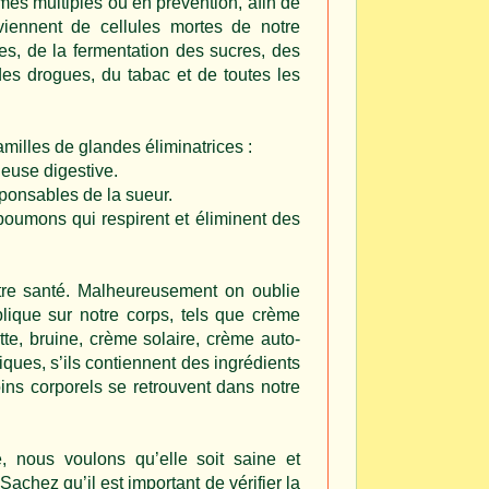
es multiples ou en prévention, afin de
iennent de cellules mortes de notre
es, de la fermentation des sucres, des
es drogues, du tabac et de toutes les
milles de glandes éliminatrices :
euse digestive.
sponsables de la sueur.
poumons qui respirent et éliminent des
tre santé. Malheureusement on oublie
lique sur notre corps, tels que crème
ette, bruine, crème solaire, crème auto-
iques, s’ils contiennent des ingrédients
oins corporels se retrouvent dans notre
 nous voulons qu’elle soit saine et
chez qu’il est important de vérifier la