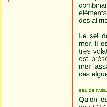
combina
éléments
des alime
Le sel d
mer. Il e
très vola
est prés
mer assa
ces algu
SEL DE TAB
Qu’en es
court ? 