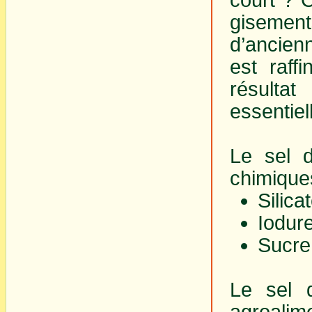
gisemen
d’ancien
est raff
résulta
essentie
Le sel d
chimique
Silica
Iodur
Sucre 
Le sel d
agroalime