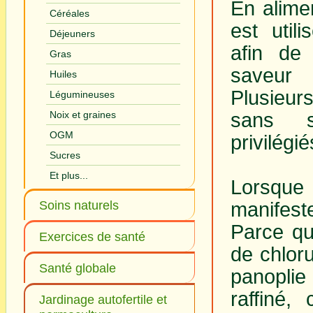
En alimen
Céréales
est util
Déjeuners
afin de
Gras
saveur 
Huiles
Plusieu
Légumineuses
sans s
Noix et graines
OGM
privilégié
Sucres
Et plus...
Lorsque 
manifest
Soins naturels
Parce qu
Exercices de santé
de chlor
Santé globale
panoplie 
raffiné,
Jardinage autofertile et