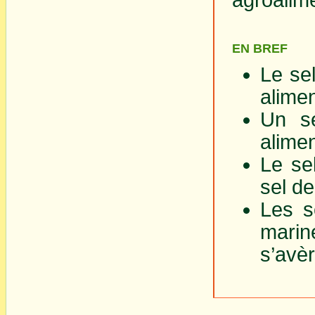
EN BREF
Le sel
alime
Un se
alimen
Le se
sel de
Les s
marin
s’avèr