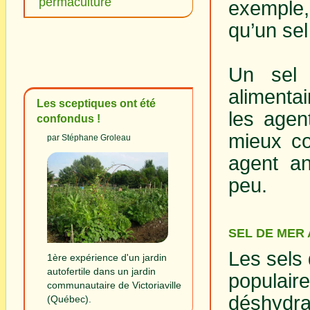
permaculture
exemple,
qu’un sel
Un sel 
alimentai
Les sceptiques ont été
les agen
confondus !
mieux co
par Stéphane Groleau
agent an
peu.
SEL DE MER
Les sels
1ère expérience d'un jardin
autofertile dans un jardin
populair
communautaire de Victoriaville
déshydr
(Québec).