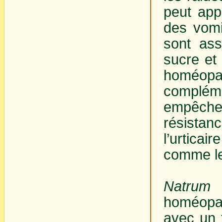
peut app
des vomi
sont ass
sucre et
homéopa
compléme
empêche
résista
l’urticai
comme les
Natrum
homéopa
avec un 