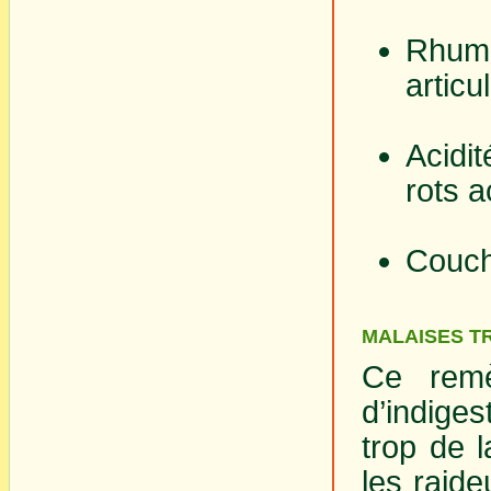
Rhuma
articu
Acidi
rots a
Couche
MALAISES T
Ce remè
d’indiges
trop de l
les raide