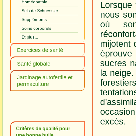
Homéopathie
Lorsque 
Sels de Schuessler
nous som
Suppléments
où son
Soins corporels
réconfor
Et plus...
mijotent
Exercices de santé
éprouve
sucres na
Santé globale
la neige.
Jardinage autofertile et
forestier
permaculture
tentat
d’assim
occasion
excès.
Critères de qualité pour
une bonne huile