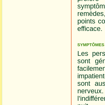
symptôm
remèdes,
points c
efficace.
SYMPTÔMES 
Les per
sont gén
facilem
impatien
sont aus
nerveux
l’indiff