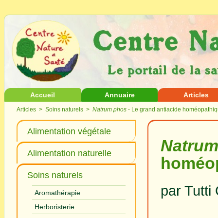
Accueil
Annuaire
Articles
Articles
>
Soins naturels
>
Natrum phos
- Le grand antiacide homéopathi
Alimentation végétale
Natrum
Alimentation naturelle
homéop
Soins naturels
par Tutti
Aromathérapie
Herboristerie