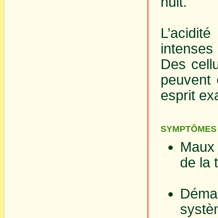
nuit.
L’acidi
intenses
Des cellu
peuvent 
esprit ex
SYMPTÔMES 
Maux d
de la 
Déma
systè