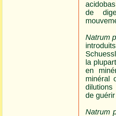
acidobas
de dige
mouveme
Natrum 
introdu
Schuessl
la plupa
en minér
minéral 
dilutions
de guérir
Natrum 