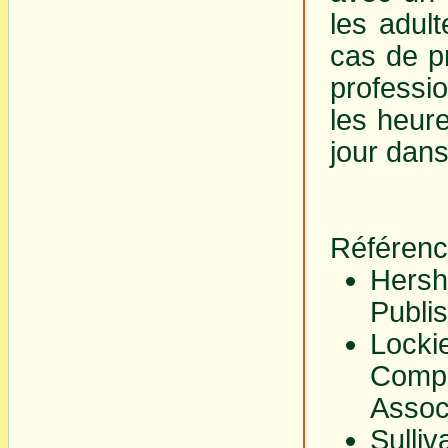
les adul
cas de pr
professio
les heure
jour dans
Référenc
Hersh
Publi
Lock
Compl
Assoc
Sulli