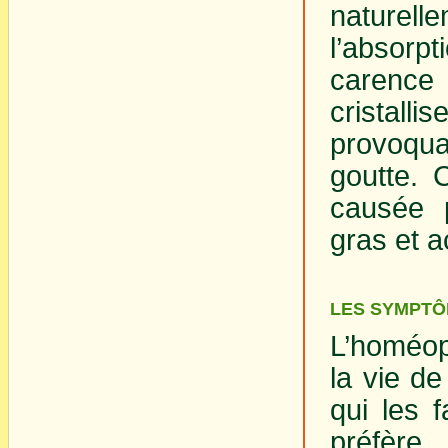
naturell
l’absorp
carence
cristall
provoqua
goutte. 
causée 
gras et a
LES SYMPTÔ
L’homéop
la vie d
qui les f
préfère