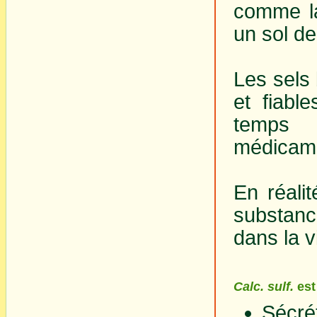
comme la
un sol de
Les sels 
et fiabl
temps 
médicam
En réali
substanc
dans la v
Calc. sulf.
est
Sécr