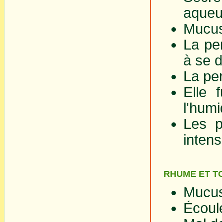
aqueu
Mucus
La per
à se 
La per
Elle f
l'humi
Les p
inten
RHUME ET TO
Mucus
Écoul