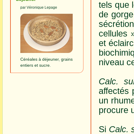
tels que 
par Véronique Lepage
de gorge 
sécrétio
cellules 
et éclair
biochimi
Céréales à déjeuner, grains
niveau ce
entiers et sucre.
Calc. sul
affectés
un rhume,
procure 
Si
Calc. s