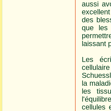
aussi av
excellent
des bles
que les
permettr
laissant 
Les écr
cellula
Schuessle
la maladi
les tiss
l'équilib
cellules 