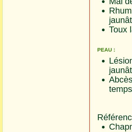
Mal d
Rhum
jaunâ
Toux 
PEAU :
Lésio
jaunât
Abcè
temps
Référenc
Chapm