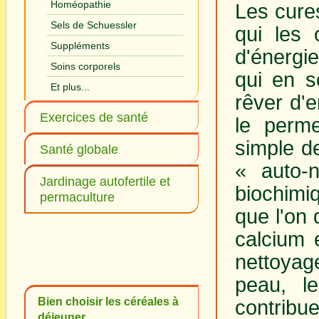
Homéopathie
Les cure
Sels de Schuessler
qui les 
Suppléments
d'énergi
Soins corporels
qui en s
Et plus...
rêver d'e
Exercices de santé
le perme
simple d
Santé globale
« auto-n
Jardinage autofertile et
biochim
permaculture
que l'on 
calcium 
nettoyag
peau, l
Bien choisir les céréales à
contribu
déjeuner