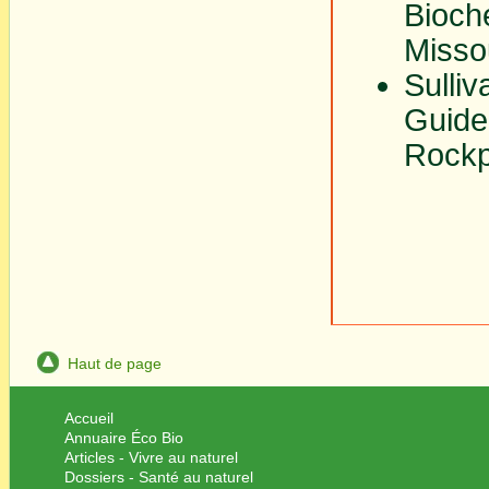
Bioch
Misso
Sulli
Guide
Rockp
Haut de page
Accueil
Annuaire Éco Bio
Articles - Vivre au naturel
Dossiers - Santé au naturel