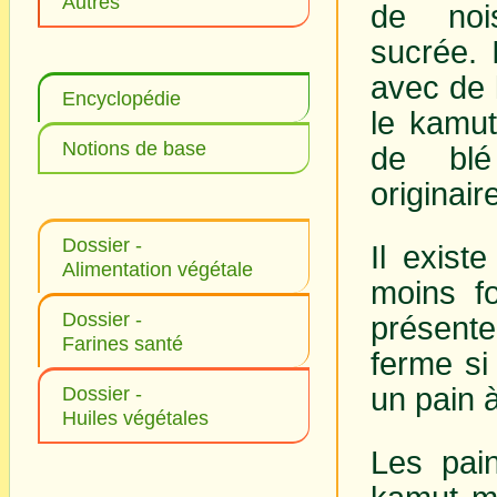
Autres
de nois
sucrée. 
avec de 
Encyclopédie
le kamut
Notions de base
de blé
originair
Dossier -
Il exist
Alimentation végétale
moins f
Dossier -
présente
Farines santé
ferme si 
un pain à
Dossier -
Huiles végétales
Les pai