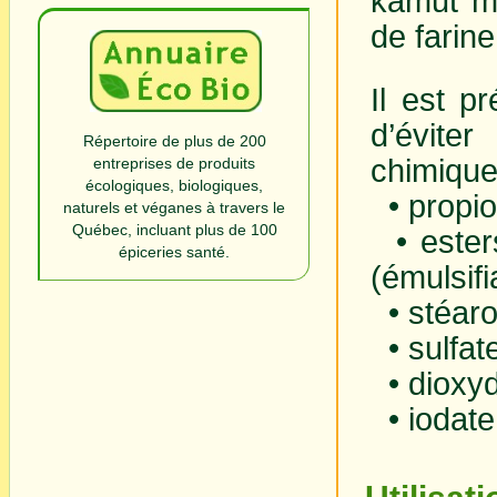
kamut mo
de farine
Il est p
d’évite
Répertoire de plus de 200
chimiques
entreprises de produits
écologiques, biologiques,
• propio
naturels et véganes à travers le
Québec, incluant plus de 100
• esters
épiceries santé.
(émulsifi
• stéaro
• sulfate
• dioxyd
• iodate