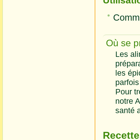
Utilisat
Comme 
Où se pr
Les ali
prépar
les épi
parfois
Pour t
notre A
santé 
Recette