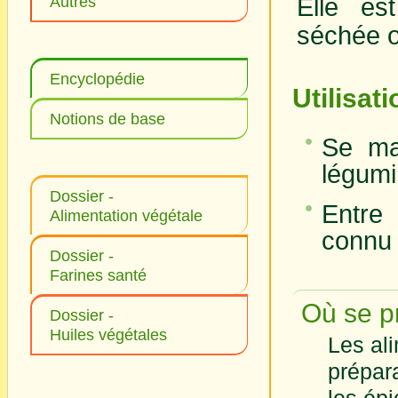
Autres
Elle es
séchée o
Encyclopédie
Utilisat
Notions de base
Se ma
légumin
Dossier -
Entre
Alimentation végétale
connu 
Dossier -
Farines santé
Où se pr
Dossier -
Huiles végétales
Les ali
prépar