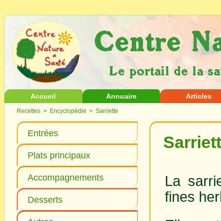
Accueil
Annuaire
Articles
Recettes
>
Encyclopédie
> Sarriette
Entrées
Sarriet
Plats principaux
Accompagnements
La sarrie
fines he
Desserts