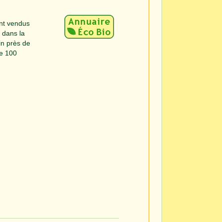
ont vendus
 dans la
in près de
de 100