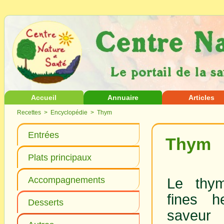
Accueil
Annuaire
Articles
Recettes
>
Encyclopédie
> Thym
Entrées
Thym
Plats principaux
Accompagnements
Le thym
fines h
Desserts
save