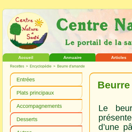
Accueil
Annuaire
Articles
Recettes
>
Encyclopédie
> Beurre d'amande
Entrées
Beurre
Plats principaux
Accompagnements
Le beu
présent
Desserts
d’une pâ