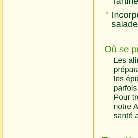
Tartine
Incor
salade
Où se pr
Les ali
prépar
les épi
parfois
Pour t
notre A
santé 