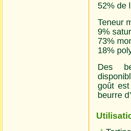
52% de l
Teneur m
9% satu
73% mon
18% pol
Des be
disponib
goût est
beurre d
Utilisat