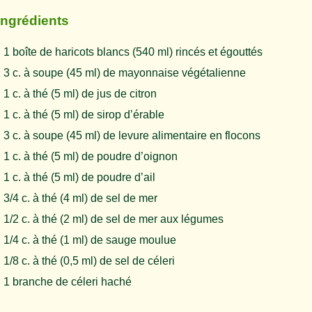
Ingrédients
1 boîte de haricots blancs (540 ml) rincés et égouttés
3 c. à soupe (45 ml) de mayonnaise végétalienne
1 c. à thé (5 ml) de jus de citron
1 c. à thé (5 ml) de sirop d’érable
3 c. à soupe (45 ml) de levure alimentaire en flocons
1 c. à thé (5 ml) de poudre d’oignon
1 c. à thé (5 ml) de poudre d’ail
3/4 c. à thé (4 ml) de sel de mer
1/2 c. à thé (2 ml) de sel de mer aux légumes
1/4 c. à thé (1 ml) de sauge moulue
1/8 c. à thé (0,5 ml) de sel de céleri
1 branche de céleri haché