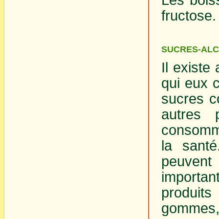
fructose.
SUCRES-AL
Il existe
qui eux 
sucres con
autres 
consomma
la santé
peuvent
importan
produit
gommes, b