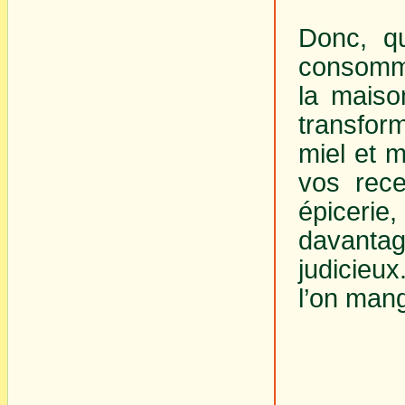
Donc, qu
consomme
la maiso
transform
miel et 
vos rece
épiceri
davantage
judicieux
l’on mang