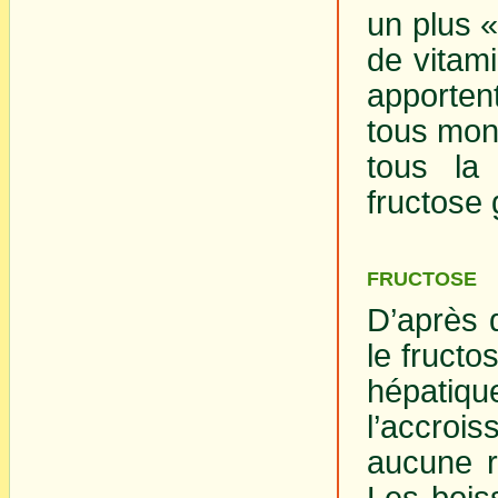
un plus «
de vitami
apportent
tous mont
tous la
fructose 
FRUCTOSE
D’après 
le fructo
hépatiq
l’accroi
aucune r
Les bois