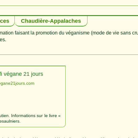
rces
Chaudière-Appalaches
ormation faisant la promotion du véganisme (mode de vie sans cr
es.
fi végane 21 jours
vegane21jours.com
en. Informations sur le livre «
esaulniers.