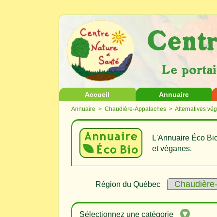
Accueil
Annuaire
Annuaire
>
Chaudière-Appalaches
> Alternatives vé
L'Annuaire Éco Bio
et véganes.
Région du Québec
Sélectionnez une catégorie