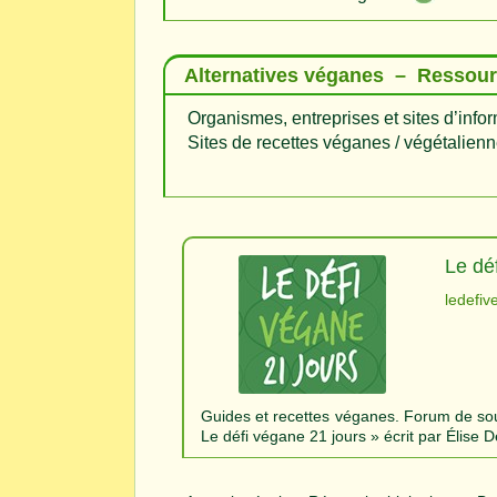
Alternatives véganes – Ressou
Organismes, entreprises et sites d’inf
Sites de recettes véganes / végétalienn
Le dé
ledefi
Guides et recettes véganes. Forum de souti
Le défi végane 21 jours » écrit par Élise D