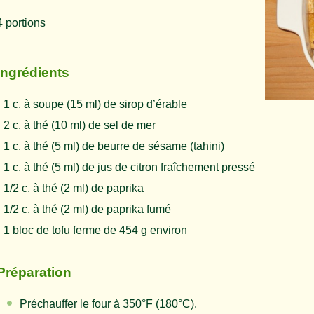
4 portions
Ingrédients
1 c. à soupe (15 ml) de sirop d’érable
2 c. à thé (10 ml) de sel de mer
1 c. à thé (5 ml) de beurre de sésame (tahini)
1 c. à thé (5 ml) de jus de citron fraîchement pressé
1/2 c. à thé (2 ml) de paprika
1/2 c. à thé (2 ml) de paprika fumé
1 bloc de tofu ferme de 454 g environ
Préparation
Préchauffer le four à 350°F (180°C).