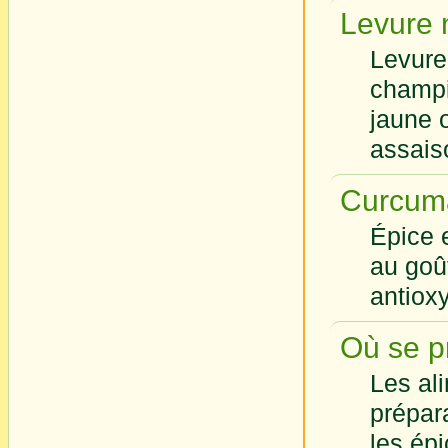
Levure n
Levure
champi
jaune 
assais
Curcum
Épice 
au goû
antiox
Où se p
Les al
prépar
les épi