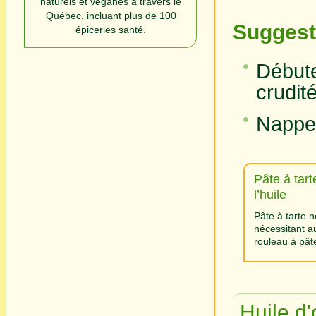
naturels et véganes à travers le
Québec, incluant plus de 100
Suggest
épiceries santé.
Début
crudit
Napper
Pâte à tart
l’huile
Pâte à tarte n
nécessitant a
rouleau à pât
Huile d'