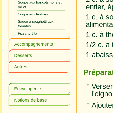
Soupe aux haricots noirs et
entier, 
millet
Soupe aux lentilles
1 c. à s
Sauce à spaghetti aux
alimenta
tomates
1 c. à t
Pizza tortilla
1/2 c. à
Accompagnements
1 abaiss
Desserts
Autres
Prépara
Verser
Encyclopédie
l’oigno
Notions de base
Ajouter