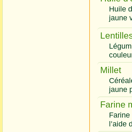
Huile d
jaune v
Lentille
Légumi
couleu
Millet
Céréal
jaune p
Farine 
Farine 
l’aide 