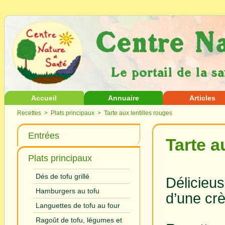
Accueil
Annuaire
Articles
Recettes
>
Plats principaux
> Tarte aux lentilles rouges
Entrées
Tarte a
Plats principaux
Dés de tofu grillé
Délicieu
Hamburgers au tofu
d’une cr
Languettes de tofu au four
Ragoût de tofu, légumes et