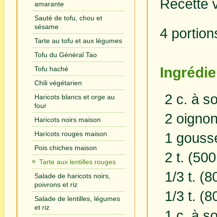
Recette 
amarante
Sauté de tofu, chou et
sésame
4 portion
Tarte au tofu et aux légumes
Tofu du Général Tao
Ingrédie
Tofu haché
Chili végétarien
2 c. à s
Haricots blancs et orge au
four
2 oigno
Haricots noirs maison
Haricots rouges maison
1 gouss
Pois chiches maison
2 t. (50
Tarte aux lentilles rouges
1/3 t. (
Salade de haricots noirs,
poivrons et riz
1/3 t. (8
Salade de lentilles, légumes
et riz
1 c. à s